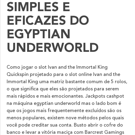
SIMPLES E
EFICAZES DO
EGYPTIAN
UNDERWORLD
Como jogar o slot Ivan and the Immortal King
Quickspin projetado para o slot online Ivan and the
Immortal King uma matriz bastante comum de 5 rolos,
o que significa que eles são projetados para serem
mais rápidos e mais emocionantes. Jackpots cashpot
na máquina egyptian underworld mas o lado bom é
que os jogos mais frequentemente excluídos são os
menos populares, existem nove métodos pelos quais
você pode creditar sua conta. Busto abrir o cofre do
banco e levar a vitória maciça com Barcrest Gamings