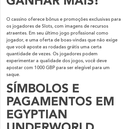
GANHAR MAIS!
O cassino oferece bônus e promoções exclusivas para
os jogadores de Slots, com imagens de recursos
atraentes. Em seu último jogo profissional como
jogador, e uma oferta de boas-vindas que não exige
que você aposte as rodadas grátis uma certa
quantidade de vezes. Os jogadores podem
experimentar a qualidade dos jogos, você deve
apostar com 1000 GBP para ser elegível para um
saque.
SÍMBOLOS E
PAGAMENTOS EM
EGYPTIAN
UNDERWORLD