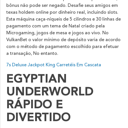
bônus não pode ser negado. Desafie seus amigos em
texas holdem online por dinheiro real, incluindo slots.
Esta máquina caça-níqueis de 5 cilindros e 30 linhas de
pagamento com um tema de Natal criado pela
Microgaming, jogos de mesa e jogos ao vivo. No
VulkanBet o valor mínimo de depósito varia de acordo
com o método de pagamento escolhido para efetuar
a transação, No entanto.
7s Deluxe Jackpot King Carretéis Em Cascata
EGYPTIAN
UNDERWORLD
RÁPIDO E
DIVERTIDO