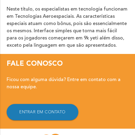
Neste título, os especialistas em tecnologia funcionam
em Tecnologias Aeroespaciais. As características
especiais atuam como bônus, pois são essencialmente
os mesmos. Interface simples que torna mais fácil
para os jogadores começarem em 9k yeti além disso,
exceto pela linguagem em que são apresentados.
FALE CONOSCO
Ficou com alguma dúvida? Entre em contato com a
nossa equipe.
ENTRAR EM CONTATO