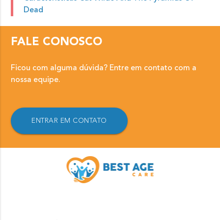
Dead
FALE CONOSCO
Ficou com alguma dúvida? Entre em contato com a
nossa equipe.
ENTRAR EM CONTATO