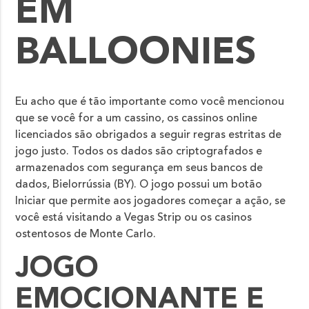
EM
BALLOONIES
Eu acho que é tão importante como você mencionou
que se você for a um cassino, os cassinos online
licenciados são obrigados a seguir regras estritas de
jogo justo. Todos os dados são criptografados e
armazenados com segurança em seus bancos de
dados, Bielorrússia (BY). O jogo possui um botão
Iniciar que permite aos jogadores começar a ação, se
você está visitando a Vegas Strip ou os casinos
ostentosos de Monte Carlo.
JOGO
EMOCIONANTE E