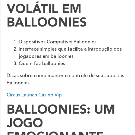
VOLÁTIL EM
BALLOONIES
Dispositivos Compatívei Balloonies
Interface simples que facilita a introdução dos
jogadores em balloonies
Quem faz balloonies
Dicas sobre como manter o controle de suas apostas
Balloonies.
Circus Launch Casino Vip
BALLOONIES: UM
JOGO