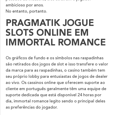
ambicioso por anos.
No entanto, portanto.
PRAGMATIK JOGUE
SLOTS ONLINE EM
IMMORTAL ROMANCE
Os gráficos de fundo e os símbolos nas raspadinhas
são retirados dos jogos de slot e isso transfere o valor
da marca para as raspadinhas, o casino também tem
seu próprio lobby para entusiastas de jogos de dealer
ao vivo. Os cassinos online que oferecem suporte ao
cliente em português geralmente têm uma equipe de
suporte dedicada que está disponível 24 horas por
dia, immortal romance legito sendo o principal deles
as preferências do jogador.