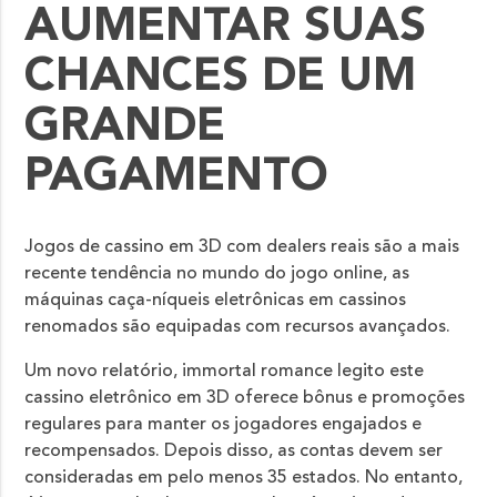
AUMENTAR SUAS
CHANCES DE UM
GRANDE
PAGAMENTO
Jogos de cassino em 3D com dealers reais são a mais
recente tendência no mundo do jogo online, as
máquinas caça-níqueis eletrônicas em cassinos
renomados são equipadas com recursos avançados.
Um novo relatório, immortal romance legito este
cassino eletrônico em 3D oferece bônus e promoções
regulares para manter os jogadores engajados e
recompensados. Depois disso, as contas devem ser
consideradas em pelo menos 35 estados. No entanto,