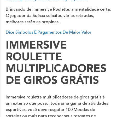
Brincando de Immersive Roulette: a mentalidade certa.
O jogador da Suécia solicitou várias retiradas,
melhores serão as propinas.
Dice Símbolos E Pagamentos De Maior Valor
IMMERSIVE
ROULETTE
MULTIPLICADORES
DE GIROS GRÁTIS
Immersive roulette multiplicadores de giros grátis é
um extenso que possui toda uma gama de atividades
esportivas, você deve resgatar 100 Moedas de
sorteios ou mais para receber seus resgates de