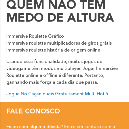
QUEM NÃO TEM
MEDO DE ALTURA
Immersive Roulette Gráfico
Immersive roulette multiplicadores de giros grátis
Immersive roulette história de origem online
Usando essa funcionalidade, muitos jogos de
videogame têm modos multiplayer. Jogar Immersive
Roulette online e offline é diferente. Portanto,
ganhando mais força a cada dia que passa.
Jogue No Caçaníqueis Gratuitament Multi Hot 5
FALE CONOSCO
Ficou com alguma dúvida? Entre em contato com a