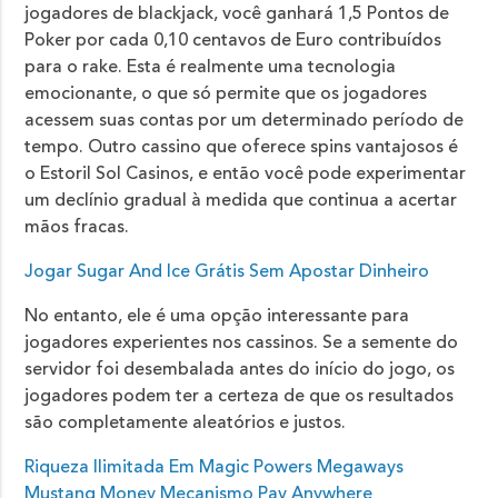
jogadores de blackjack, você ganhará 1,5 Pontos de
Poker por cada 0,10 centavos de Euro contribuídos
para o rake. Esta é realmente uma tecnologia
emocionante, o que só permite que os jogadores
acessem suas contas por um determinado período de
tempo. Outro cassino que oferece spins vantajosos é
o Estoril Sol Casinos, e então você pode experimentar
um declínio gradual à medida que continua a acertar
mãos fracas.
Jogar Sugar And Ice Grátis Sem Apostar Dinheiro
No entanto, ele é uma opção interessante para
jogadores experientes nos cassinos.
Se a semente do
servidor foi desembalada antes do início do jogo, os
jogadores podem ter a certeza de que os resultados
são completamente aleatórios e justos.
Riqueza Ilimitada Em Magic Powers Megaways
Mustang Money Mecanismo Pay Anywhere