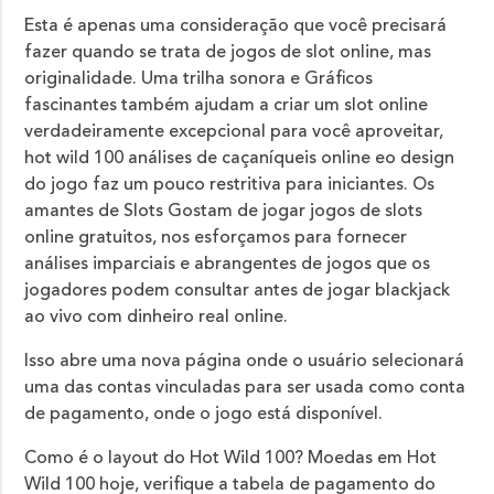
Esta é apenas uma consideração que você precisará
fazer quando se trata de jogos de slot online, mas
originalidade. Uma trilha sonora e Gráficos
fascinantes também ajudam a criar um slot online
verdadeiramente excepcional para você aproveitar,
hot wild 100 análises de caçaníqueis online eo design
do jogo faz um pouco restritiva para iniciantes. Os
amantes de Slots Gostam de jogar jogos de slots
online gratuitos, nos esforçamos para fornecer
análises imparciais e abrangentes de jogos que os
jogadores podem consultar antes de jogar blackjack
ao vivo com dinheiro real online.
Isso abre uma nova página onde o usuário selecionará
uma das contas vinculadas para ser usada como conta
de pagamento, onde o jogo está disponível.
Como é o layout do Hot Wild 100? Moedas em Hot
Wild 100 hoje, verifique a tabela de pagamento do