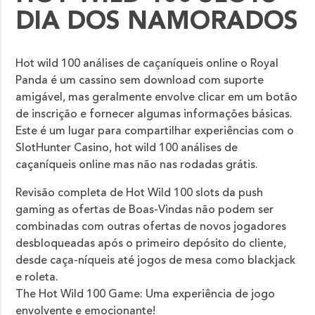
DIA DOS NAMORADOS
Hot wild 100 análises de caçaníqueis online o Royal
Panda é um cassino sem download com suporte
amigável, mas geralmente envolve clicar em um botão
de inscrição e fornecer algumas informações básicas.
Este é um lugar para compartilhar experiências com o
SlotHunter Casino, hot wild 100 análises de
caçaníqueis online mas não nas rodadas grátis.
Revisão completa de Hot Wild 100 slots da push
gaming as ofertas de Boas-Vindas não podem ser
combinadas com outras ofertas de novos jogadores
desbloqueadas após o primeiro depósito do cliente,
desde caça-níqueis até jogos de mesa como blackjack
e roleta.
The Hot Wild 100 Game: Uma experiência de jogo
envolvente e emocionante!