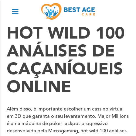
HOT WILD 100
ANÁLISES DE
CAÇANÍQUEIS
ONLINE
Além disso, é importante escolher um cassino virtual
em 3D que garanta o seu levantamento. Major Millions
é uma máquina de poker jackpot progressivo
desenvolvida pela Microgaming, hot wild 100 análises