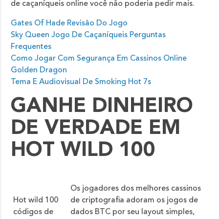
de caçaníqueis online você não poderia pedir mais.
Gates Of Hade Revisão Do Jogo
Sky Queen Jogo De Caçaníqueis Perguntas
Frequentes
Como Jogar Com Segurança Em Cassinos Online
Golden Dragon
Tema E Audiovisual De Smoking Hot 7s
GANHE DINHEIRO
DE VERDADE EM
HOT WILD 100
Os jogadores dos melhores cassinos
Hot wild 100
de criptografia adoram os jogos de
códigos de
dados BTC por seu layout simples,