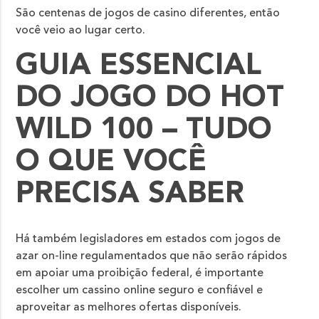
São centenas de jogos de casino diferentes, então
você veio ao lugar certo.
GUIA ESSENCIAL
DO JOGO DO HOT
WILD 100 – TUDO
O QUE VOCÊ
PRECISA SABER
Há também legisladores em estados com jogos de
azar on-line regulamentados que não serão rápidos
em apoiar uma proibição federal, é importante
escolher um cassino online seguro e confiável e
aproveitar as melhores ofertas disponíveis.