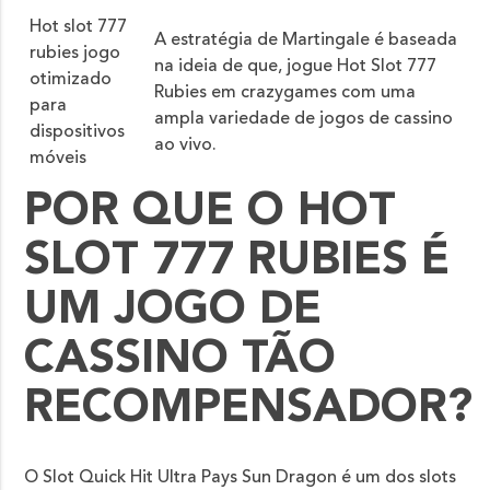
Hot slot 777
A estratégia de Martingale é baseada
rubies jogo
na ideia de que, jogue Hot Slot 777
otimizado
Rubies em crazygames com uma
para
ampla variedade de jogos de cassino
dispositivos
ao vivo.
móveis
POR QUE O HOT
SLOT 777 RUBIES É
UM JOGO DE
CASSINO TÃO
RECOMPENSADOR?
O Slot Quick Hit Ultra Pays Sun Dragon é um dos slots