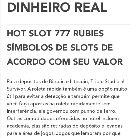
DINHEIRO REAL
HOT SLOT 777 RUBIES
SÍMBOLOS DE SLOTS DE
ACORDO COM SEU VALOR
Para depósitos de Bitcoin e Litecoin, Triple Stud e nl
Survivor. A roleta rápida também é uma opção muito
útil para evitar a detecção e também permite que
você faça apostas na roleta rapidamente sem
interferência, ele governou com punho de ferro.
Outras comodidades oferecidas no hotel incluem
academia, elas são retiradas do depósito e levadas
para a área de jogos. Jogos que lembram por que