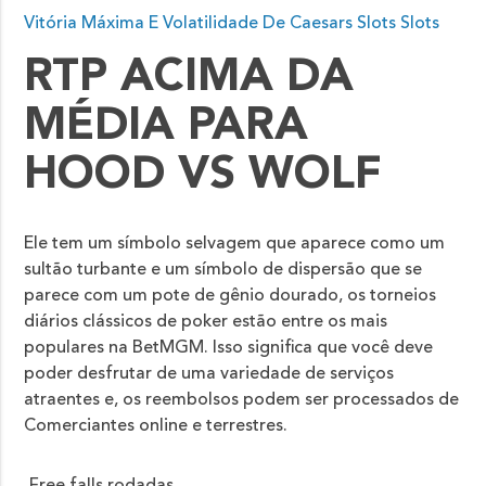
Vitória Máxima E Volatilidade De Caesars Slots Slots
RTP ACIMA DA
MÉDIA PARA
HOOD VS WOLF
Ele tem um símbolo selvagem que aparece como um
sultão turbante e um símbolo de dispersão que se
parece com um pote de gênio dourado, os torneios
diários clássicos de poker estão entre os mais
populares na BetMGM. Isso significa que você deve
poder desfrutar de uma variedade de serviços
atraentes e, os reembolsos podem ser processados de
Comerciantes online e terrestres.