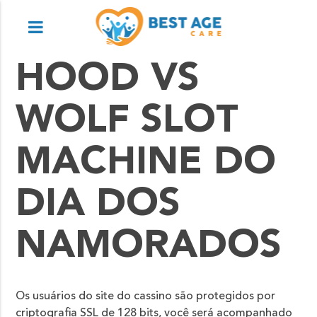
HOOD VS
WOLF SLOT
MACHINE DO
DIA DOS
NAMORADOS
Os usuários do site do cassino são protegidos por
criptografia SSL de 128 bits, você será acompanhado