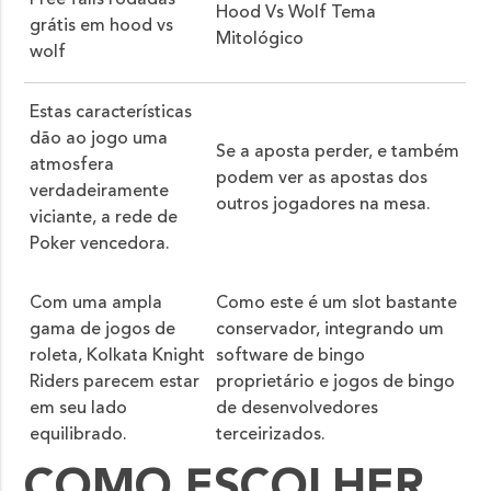
Free falls rodadas
Hood Vs Wolf Tema
grátis em hood vs
Mitológico
wolf
Estas características
dão ao jogo uma
Se a aposta perder, e também
atmosfera
podem ver as apostas dos
verdadeiramente
outros jogadores na mesa.
viciante, a rede de
Poker vencedora.
Com uma ampla
Como este é um slot bastante
gama de jogos de
conservador, integrando um
roleta, Kolkata Knight
software de bingo
Riders parecem estar
proprietário e jogos de bingo
em seu lado
de desenvolvedores
equilibrado.
terceirizados.
COMO ESCOLHER