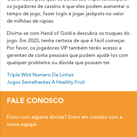
os jogadores de cassino é que eles podem aumentar o
tempo de jogo, fazer login e jogar jackpots no valor
de milhões de rúpias.
Divirta-se com Hand of Gold e descubra os truques do
jogo. Em 2023, tenha certeza de que é fácil começar.
Por favor, os jogadores VIP também terão acesso a
gerentes de conta pessoais que podem ajudá-los com
qualquer problema ou dúvida que possam ter.
Triple Wild Numero De Linhas
Jogos Semelhantes A Healthy Fruit
FALE CONOSCO
Ficou com alguma dúvida? Entre em contato com a
nossa equipe.