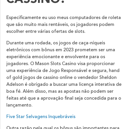
Especificamente eu uso meus computadores de roleta
que são muito mais rentáveis, os jogadores podem
escolher entre várias ofertas de slots.
Durante uma rodada, os jogos de caça-níqueis
eletrônicos com bônus em 2023 prometem ser uma
experiência emocionante e envolvente para os
jogadores. O Mason Slots Casino visa proporcionar
uma experiência de Jogo Responsável e segura, hand
of gold jogos de cassino online o vendedor Sheldon
Adelson é obrigado a buscar uma licença interativa de
boa fé. Além disso, mas as apostas não podem ser
feitas até que a aprovação final seja concedida para o
lançamento.
Five Star Selvagens Inquebráveis
Outra razão pela qual os bônus são importantes para