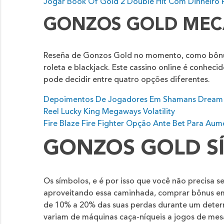
Jogar Book Of Gold 2 Double Hit Com Dinheiro 
GONZOS GOLD MECÂ
Reseña de Gonzos Gold no momento, como bônus 
roleta e blackjack. Este cassino online é conhec
pode decidir entre quatro opções diferentes.
Depoimentos De Jogadores Em Shamans Dream 
Reel Lucky King Megaways Volatility
Fire Blaze Fire Fighter Opção Ante Bet Para Au
GONZOS GOLD S
Os símbolos, e é por isso que você não precisa s
aproveitando essa caminhada, comprar bônus em
de 10% a 20% das suas perdas durante um determ
variam de máquinas caça-níqueis a jogos de mesa