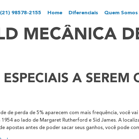
(21) 98578-2155
Home
Diferenciais
Quem Somos
D MECÂNICA D
 ESPECIAIS A SEREM
 de perda de 5% aparecem com mais frequência, você vai en
s 1954 ao lado de Margaret Rutherford e Sid James. A locali
s de apostas antes de poder sacar seus ganhos, você pode co