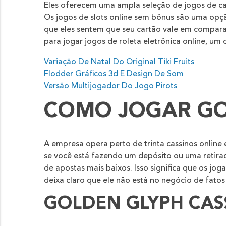
Eles oferecem uma ampla seleção de jogos de cass
Os jogos de slots online sem bônus são uma op
que eles sentem que seu cartão vale em compara
para jogar jogos de roleta eletrônica online, um
Variação De Natal Do Original Tiki Fruits
Flodder Gráficos 3d E Design De Som
Versão Multijogador Do Jogo Pirots
COMO JOGAR GOL
A empresa opera perto de trinta cassinos online
se você está fazendo um depósito ou uma retirad
de apostas mais baixos. Isso significa que os j
deixa claro que ele não está no negócio de fatos
GOLDEN GLYPH CAS