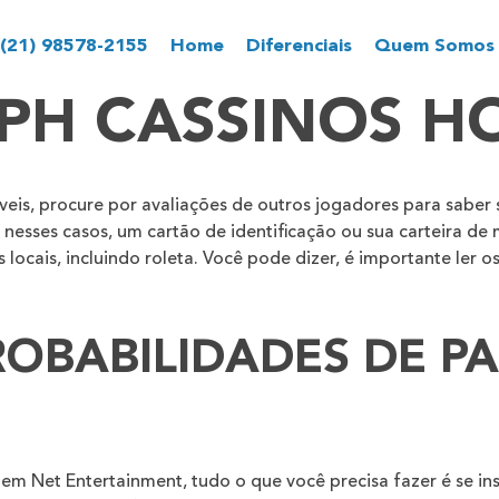
(21) 98578-2155
Home
Diferenciais
Quem Somos
PH CASSINOS H
eis, procure por avaliações de outros jogadores para saber 
esses casos, um cartão de identificação ou sua carteira de m
ocais, incluindo roleta. Você pode dizer, é importante ler o
ROBABILIDADES DE 
em Net Entertainment, tudo o que você precisa fazer é se ins