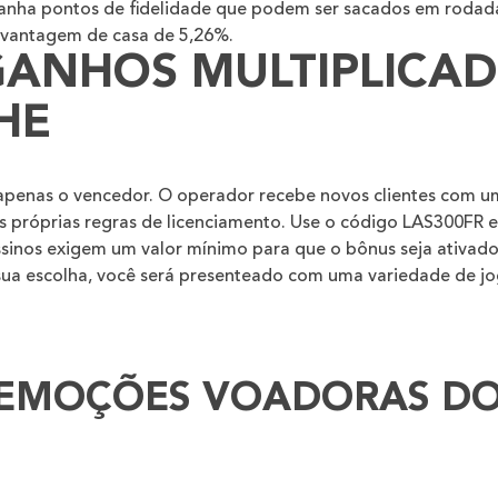
ganha pontos de fidelidade que podem ser sacados em rodada
 vantagem de casa de 5,26%.
GANHOS MULTIPLICA
HE
apenas o vencedor. O operador recebe novos clientes com um
 próprias regras de licenciamento. Use o código LAS300FR e
inos exigem um valor mínimo para que o bônus seja ativado. C
sua escolha, você será presenteado com uma variedade de jo
 EMOÇÕES VOADORAS DO