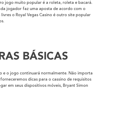
o jogo muito popular é a roleta, roleta e bacará.
cada jogador faz uma aposta de acordo com o
vres o Royal Vegas Casino é outro site popular
os.
RAS BÁSICAS
ero e o jogo continuará normalmente. Não importa
forneceremos dicas para o cassino de requisitos
ogar em seus dispositivos móveis, Bryant Simon