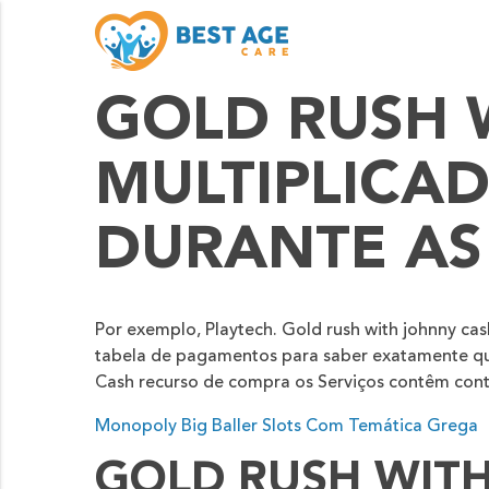
GOLD RUSH 
MULTIPLICA
DURANTE AS
Por exemplo, Playtech. Gold rush with johnny ca
tabela de pagamentos para saber exatamente qu
Cash recurso de compra os Serviços contêm conteú
Monopoly Big Baller Slots Com Temática Grega
GOLD RUSH WITH