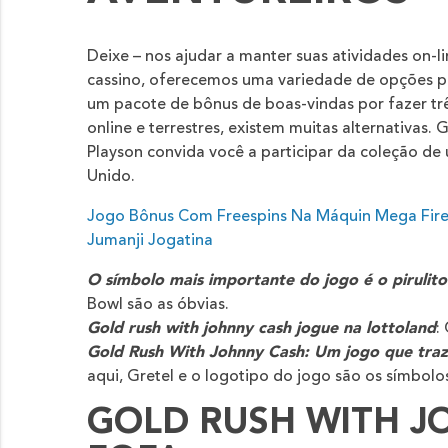
Deixe – nos ajudar a manter suas atividades on-
cassino, oferecemos uma variedade de opções pa
um pacote de bônus de boas-vindas por fazer tr
online e terrestres, existem muitas alternativa
Playson convida você a participar da coleção de
Unido.
Jogo Bônus Com Freespins Na Máquin Mega Fire 
Jumanji Jogatina
O símbolo mais importante do jogo é o pirulito
Bowl são as óbvias.
Gold rush with johnny cash jogue na lottoland
:
Gold Rush With Johnny Cash: Um jogo que traz
aqui, Gretel e o logotipo do jogo são os símbol
GOLD RUSH WITH J