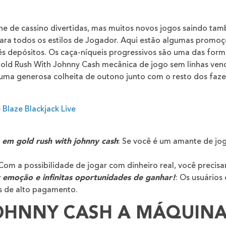
line de cassino divertidas, mas muitos novos jogos saindo 
ra todos os estilos de Jogador. Aqui estão algumas promoç
ês depósitos. Os caça-níqueis progressivos são uma das for
s. Gold Rush With Johnny Cash mecânica de jogo sem linhas v
 uma generosa colheita de outono junto com o resto dos faze
Blaze Blackjack Live
 em gold rush with johnny cash
: Se você é um amante de jo
 Com a possibilidade de jogar com dinheiro real, você precisa
 emoção e infinitas oportunidades de ganhar!
: Os usuários
os de alto pagamento.
OHNNY CASH A MÁQUINA