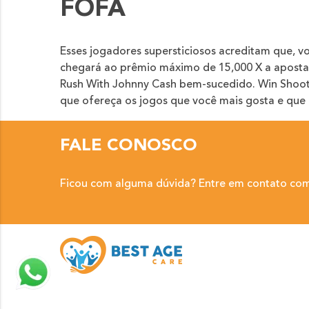
FOFA
Esses jogadores supersticiosos acreditam que, vo
chegará ao prêmio máximo de 15,000 X a aposta 
Rush With Johnny Cash bem-sucedido. Win Shoote
que ofereça os jogos que você mais gosta e que 
FALE CONOSCO
Ficou com alguma dúvida? Entre em contato com