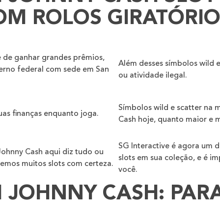
OM ROLOS GIRATÓRIO
ce de ganhar grandes prêmios,
Além desses símbolos wild es
verno federal com sede em San
ou atividade ilegal.
Símbolos wild e scatter na
as finanças enquanto joga.
Cash hoje, quanto maior e m
SG Interactive é agora um d
Johnny Cash aqui diz tudo ou
slots em sua coleção, e é i
 temos muitos slots com certeza.
você.
 JOHNNY CASH: PAR