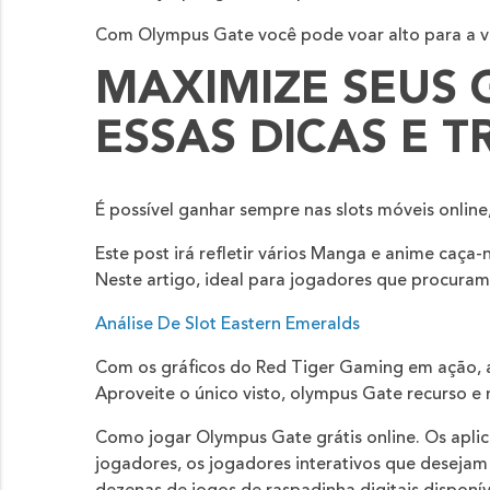
Com Olympus Gate você pode voar alto para a vi
MAXIMIZE SEUS
ESSAS DICAS E 
É possível ganhar sempre nas slots móveis online
Este post irá refletir vários Manga e anime caç
Neste artigo, ideal para jogadores que procura
Análise De Slot Eastern Emeralds
Com os gráficos do Red Tiger Gaming em ação, 
Aproveite o único visto, olympus Gate recurso e 
Como jogar Olympus Gate grátis online.
Os aplic
jogadores, os jogadores interativos que desejam