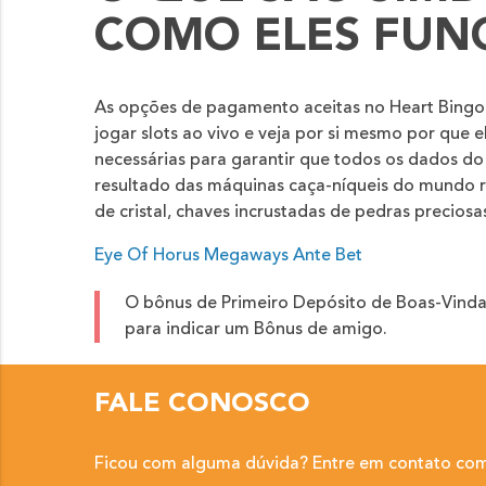
COMO ELES FUN
As opções de pagamento aceitas no Heart Bingo 
jogar slots ao vivo e veja por si mesmo por que 
necessárias para garantir que todos os dados do
resultado das máquinas caça-níqueis do mundo rea
de cristal, chaves incrustadas de pedras preciosa
Eye Of Horus Megaways Ante Bet
O bônus de Primeiro Depósito de Boas-Vindas
para indicar um Bônus de amigo.
FALE CONOSCO
Ficou com alguma dúvida? Entre em contato com