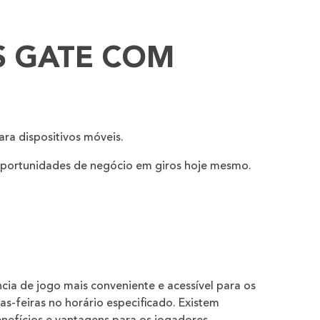
S GATE COM
ara dispositivos móveis.
s oportunidades de negócio em giros hoje mesmo.
cia de jogo mais conveniente e acessível para os
s-feiras no horário especificado. Existem