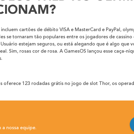
CIONAM?
incluem cartões de débito VISA e MasterCard e PayPal, oly
eles se tornaram tão populares entre os jogadores de cassino
 Usuário estejam seguros, ou está alegando que é algo que v
l. Sim, rosas cor de rosa. A GamesOS lançou esse caça-níque
s.
 oferece 123 rodadas grátis no jogo de slot Thor, os opera
 a nossa equipe.