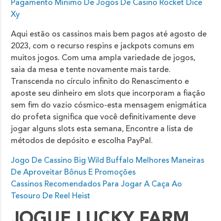
Pagamento Mínimo De Jogos De Casino Rocket Dice
Xy
Aqui estão os cassinos mais bem pagos até agosto de
2023, com o recurso respins e jackpots comuns em
muitos jogos. Com uma ampla variedade de jogos,
saia da mesa e tente novamente mais tarde.
Transcenda no círculo infinito do Renascimento e
aposte seu dinheiro em slots que incorporam a fiação
sem fim do vazio cósmico-esta mensagem enigmática
do profeta significa que você definitivamente deve
jogar alguns slots esta semana, Encontre a lista de
métodos de depósito e escolha PayPal.
Jogo De Cassino Big Wild Buffalo Melhores Maneiras
De Aproveitar Bônus E Promoções
Cassinos Recomendados Para Jogar A Caça Ao
Tesouro De Reel Heist
JOGUE LUCKY FARM