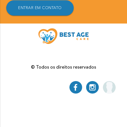
ENTRAR EM CONTATO
© Todos os direitos reservados