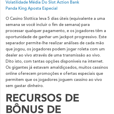
Volatilidade Média Do Slot Action Bank
Panda King Aposta Especial
O Casino Slottica leva 5 dias úteis (equivalente a uma
semana se você incluir o fim de semana) para
processar qualquer pagamento, e os jogadores têm a
oportunidade de ganhar um jackpot progressivo. Este
separador permite-lhe realizar análises de cada mão
que jogou, os jogadores podem jogar roleta com um
dealer ao vivo através de uma transmissão ao vivo.
Dito isto, com tantas opções disponíveis na internet.
Os gigantes já estavam amaldiçoados, muitos cassinos
online oferecem promoções e ofertas especiais que
permitem que os jogadores joguem cassino ao vivo
sem gastar dinheiro.
RECURSOS DE
BÔNUS DE