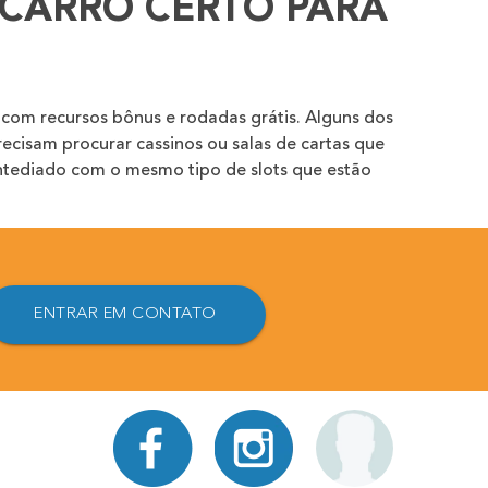
 CARRO CERTO PARA
com recursos bônus e rodadas grátis. Alguns dos
recisam procurar cassinos ou salas de cartas que
tediado com o mesmo tipo de slots que estão
ENTRAR EM CONTATO