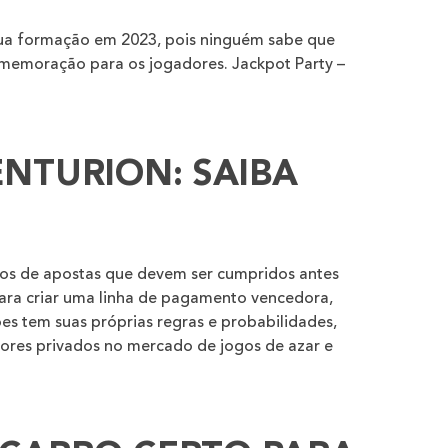
 sua formação em 2023, pois ninguém sabe que
comemoração para os jogadores. Jackpot Party –
ENTURION: SAIBA
tos de apostas que devem ser cumpridos antes
para criar uma linha de pagamento vencedora,
es tem suas próprias regras e probabilidades,
ores privados no mercado de jogos de azar e