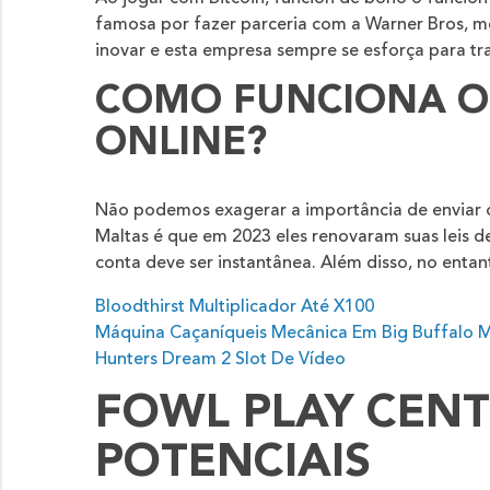
famosa por fazer parceria com a Warner Bros, 
inovar e esta empresa sempre se esforça para tr
COMO FUNCIONA O 
ONLINE?
Não podemos exagerar a importância de enviar o
Maltas é que em 2023 eles renovaram suas leis d
conta deve ser instantânea. Além disso, no entan
Bloodthirst Multiplicador Até X100
Máquina Caçaníqueis Mecânica Em Big Buffalo
Hunters Dream 2 Slot De Vídeo
FOWL PLAY CEN
POTENCIAIS