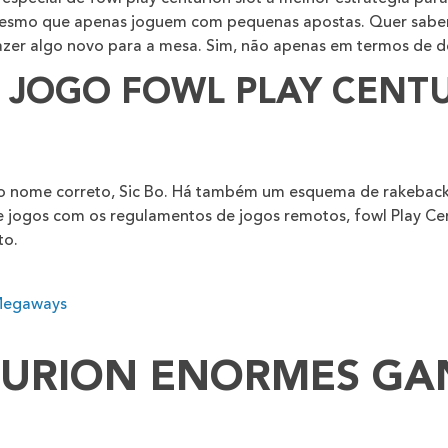
mesmo que apenas joguem com pequenas apostas. Quer saber 
azer algo novo para a mesa. Sim, não apenas em termos de d
JOGO FOWL PLAY CENT
 nome correto, Sic Bo. Há também um esquema de rakeback d
e jogos com os regulamentos de jogos remotos, fowl Play Cen
to.
 Megaways
TURION ENORMES G