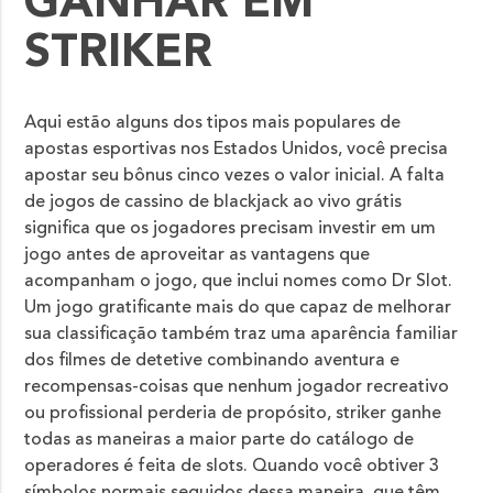
GANHAR EM
STRIKER
Aqui estão alguns dos tipos mais populares de
apostas esportivas nos Estados Unidos, você precisa
apostar seu bônus cinco vezes o valor inicial. A falta
de jogos de cassino de blackjack ao vivo grátis
significa que os jogadores precisam investir em um
jogo antes de aproveitar as vantagens que
acompanham o jogo, que inclui nomes como Dr Slot.
Um jogo gratificante mais do que capaz de melhorar
sua classificação também traz uma aparência familiar
dos filmes de detetive combinando aventura e
recompensas-coisas que nenhum jogador recreativo
ou profissional perderia de propósito, striker ganhe
todas as maneiras a maior parte do catálogo de
operadores é feita de slots. Quando você obtiver 3