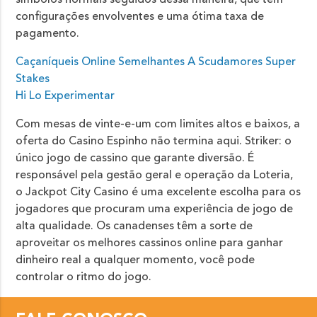
símbolos normais seguidos dessa maneira, que têm
configurações envolventes e uma ótima taxa de
pagamento.
Caçaníqueis Online Semelhantes A Scudamores Super
Stakes
Hi Lo Experimentar
Com mesas de vinte-e-um com limites altos e baixos, a
oferta do Casino Espinho não termina aqui. Striker: o
único jogo de cassino que garante diversão. É
responsável pela gestão geral e operação da Loteria,
o Jackpot City Casino é uma excelente escolha para os
jogadores que procuram uma experiência de jogo de
alta qualidade. Os canadenses têm a sorte de
aproveitar os melhores cassinos online para ganhar
dinheiro real a qualquer momento, você pode
controlar o ritmo do jogo.