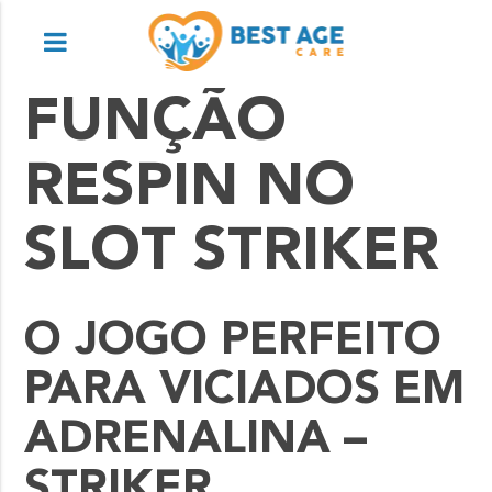
FUNÇÃO
RESPIN NO
SLOT STRIKER
O JOGO PERFEITO
PARA VICIADOS EM
ADRENALINA –
STRIKER