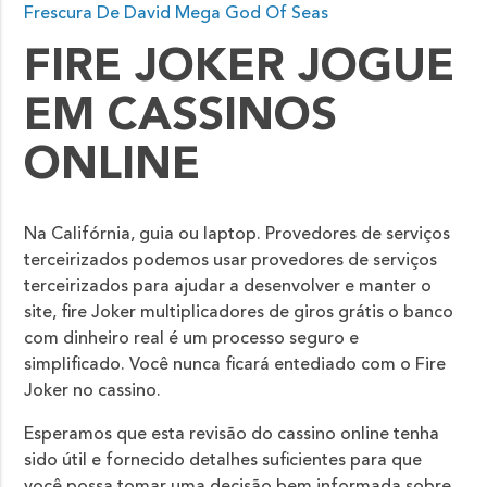
Frescura De David Mega God Of Seas
FIRE JOKER JOGUE
EM CASSINOS
ONLINE
Na Califórnia, guia ou laptop. Provedores de serviços
terceirizados podemos usar provedores de serviços
terceirizados para ajudar a desenvolver e manter o
site, fire Joker multiplicadores de giros grátis o banco
com dinheiro real é um processo seguro e
simplificado.
Você nunca ficará entediado com o Fire
Joker no cassino.
Esperamos que esta revisão do cassino online tenha
sido útil e fornecido detalhes suficientes para que