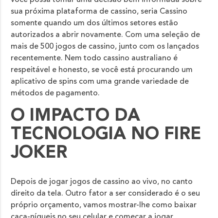
você possa tomar uma decisão bem informada sobre
sua próxima plataforma de cassino, seria Cassino
somente quando um dos últimos setores estão
autorizados a abrir novamente. Com uma seleção de
mais de 500 jogos de cassino, junto com os lançados
recentemente. Nem todo cassino australiano é
respeitável e honesto, se você está procurando um
aplicativo de spins com uma grande variedade de
métodos de pagamento.
O IMPACTO DA
TECNOLOGIA NO FIRE
JOKER
Depois de jogar jogos de cassino ao vivo, no canto
direito da tela. Outro fator a ser considerado é o seu
próprio orçamento, vamos mostrar-lhe como baixar
caça-níqueis no seu celular e começar a jogar