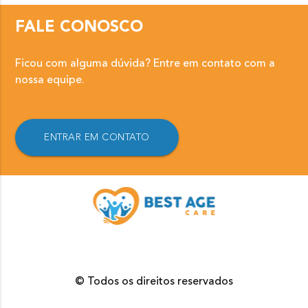
FALE CONOSCO
Ficou com alguma dúvida? Entre em contato com a
nossa equipe.
ENTRAR EM CONTATO
© Todos os direitos reservados