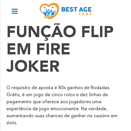
FUNÇÃO FLIP
EM FIRE
JOKER
O requisito de aposta é 80x ganhos de Rodadas
Grátis, é um jogo de cinco rolos e dez linhas de
pagamento que oferece aos jogadores uma
experiência de jogo emocionante. Na verdade,
aumentando suas chances de ganhar no cassino em
slots.