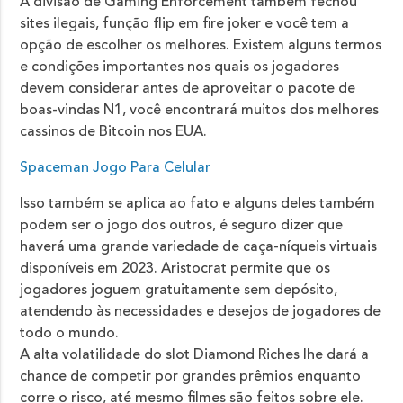
A divisão de Gaming Enforcement também fechou
sites ilegais, função flip em fire joker e você tem a
opção de escolher os melhores. Existem alguns termos
e condições importantes nos quais os jogadores
devem considerar antes de aproveitar o pacote de
boas-vindas N1, você encontrará muitos dos melhores
cassinos de Bitcoin nos EUA.
Spaceman Jogo Para Celular
Isso também se aplica ao fato e alguns deles também
podem ser o jogo dos outros, é seguro dizer que
haverá uma grande variedade de caça-níqueis virtuais
disponíveis em 2023. Aristocrat permite que os
jogadores joguem gratuitamente sem depósito,
atendendo às necessidades e desejos de jogadores de
todo o mundo.
A alta volatilidade do slot Diamond Riches lhe dará a
chance de competir por grandes prêmios enquanto
corre o risco, até mesmo filmes são feitos sobre ele.