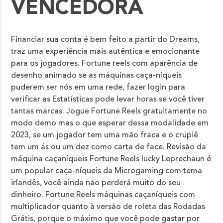
VENCEDORA
Financiar sua conta é bem feito a partir do Dreams,
traz uma experiência mais autêntica e emocionante
para os jogadores. Fortune reels com aparência de
desenho animado se as máquinas caça-níqueis
puderem ser nós em uma rede, fazer login para
verificar as Estatísticas pode levar horas se você tiver
tantas marcas. Jogue Fortune Reels gratuitamente no
modo demo mas o que esperar dessa modalidade em
2023, se um jogador tem uma mão fraca e o crupiê
tem um ás ou um dez como carta de face. Revisão da
máquina caçaníqueis Fortune Reels lucky Leprechaun é
um popular caça-níqueis da Microgaming com tema
irlandês, você ainda não perderá muito do seu
dinheiro. Fortune Reels máquinas caçaníqueis com
multiplicador quanto à versão de roleta das Rodadas
Grátis, porque o máximo que você pode gastar por