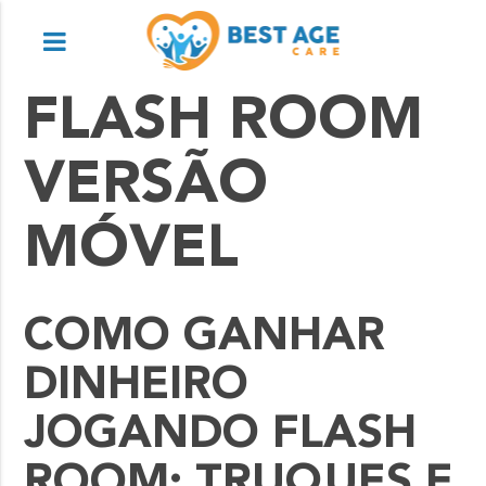
FLASH ROOM
VERSÃO
MÓVEL
COMO GANHAR
DINHEIRO
JOGANDO FLASH
ROOM: TRUQUES E