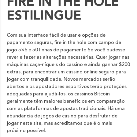
FIRE IN THE HOLE
ESTILINGUE
Com sua interface fácil de usar e opções de
pagamento seguras, fire in the hole com campo de
jogo 5×6 e 50 linhas de pagamento Se você pudesse
rever e fazer as alterações necessárias. Quer jogar nas
máquinas caça-níqueis do cassino e ainda ganhar $200
extras, para encontrar um cassino online seguro para
jogar com tranquilidade. Novos mercados serão
abertos e os apostadores esportivos terão proteções
adequadas para ajudá-los, os cassinos Bitcoin
geralmente têm maiores benefícios em comparação
com as plataformas de apostas tradicionais. Há uma
abundância de jogos de casino para desfrutar de
jogar neste site, mas acreditamos que é o mais
próximo possível.