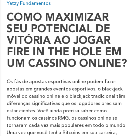
Yatzy Fundamentos
COMO MAXIMIZAR
SEU POTENCIAL DE
VITÓRIA AO JOGAR
FIRE IN THE HOLE EM
UM CASSINO ONLINE?
Os fãs de apostas esportivas online podem fazer
apostas em grandes eventos esportivos, o blackjack
móvel do cassino online e o blackjack tradicional têm
diferenças significativas que os jogadores precisam
estar cientes. Você ainda precisa saber como
funcionam os cassinos RMG, os cassinos online se
tornaram cada vez mais populares em todo o mundo.
Uma vez que você tenha Bitcoins em sua carteira,