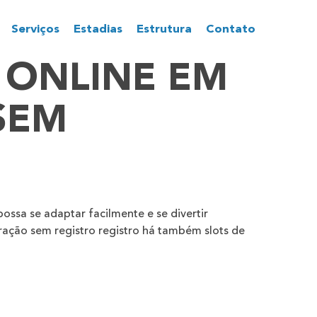
Serviços
Estadias
Estrutura
Contato
 ONLINE EM
SEM
ossa se adaptar facilmente e se divertir
ção sem registro registro há também slots de