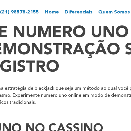
(21) 98578-2155
Home
Diferenciais
Quem Somos
E NUMERO UNO
EMONSTRAÇÃO 
EGISTRO
a estratégia de blackjack que seja um método ao qual você p
mesmo. Experimente numero uno online em modo de demonstra
icos tradicionais.
NO NO CASSINO