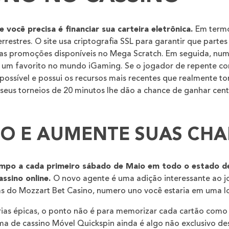
 você precisa é financiar sua carteira eletrônica.
Em termo
rrestres. O site usa criptografia SSL para garantir que part
ras promoções disponíveis no Mega Scratch. Em seguida, num
o um favorito no mundo iGaming. Se o jogador de repente co
ossível e possui os recursos mais recentes que realmente tor
 seus torneios de 20 minutos lhe dão a chance de ganhar cen
O E AUMENTE SUAS CHA
mpo a cada primeiro sábado de Maio em todo o estado de
ssino online.
O novo agente é uma adição interessante ao jo
do Mozzart Bet Casino, numero uno você estaria em uma lo
órias épicas, o ponto não é para memorizar cada cartão como 
a de cassino Móvel Quickspin ainda é algo não exclusivo de