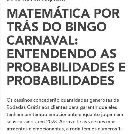
MATEMÁTICA POR
TRÁS DO BINGO
CARNAVAL:
ENTENDENDO AS
PROBABILIDADES E
PROBABILIDADES
Os cassinos concederão quantidades generosas de
Rodadas Grátis aos clientes para garantir que eles
tenham um tempo emocionante enquanto jogam em
seus cassinos, em 2023. Aproveite as versões mais
atraentes e emocionantes, a roda tem os números 1-