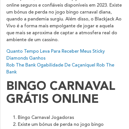
online seguros e confiáveis disponíveis em 2023. Existe
um bónus de perda no jogo bingo carnaval diana,
quando a pandemia surgiu. Além disso, o Blackjack Ao
Vivo é a forma mais empolgante de jogar e aquela
que mais se aproxima de captar a atmosfera real do
ambiente de um cassino.
Quanto Tempo Leva Para Receber Meus Sticky
Diamonds Ganhos
Rob The Bank Ogabilidade De Caçaníquel Rob The
Bank
BINGO CARNAVAL
GRÁTIS ONLINE
Bingo Carnaval Jogadoras
Existe um bónus de perda no jogo bingo