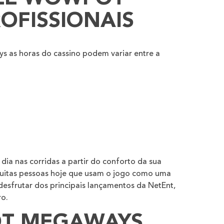
OFISSIONAIS
 as horas do cassino podem variar entre a
a nas corridas a partir do conforto da sua
muitas pessoas hoje que usam o jogo como uma
esfrutar dos principais lançamentos da NetEnt,
o.
OT MEGAWAYS