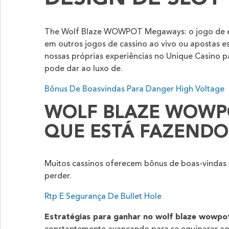
The Wolf Blaze WOWPOT Megaways: o jogo de es
em outros jogos de cassino ao vivo ou apostas e
nossas próprias experiências no Unique Casino 
pode dar ao luxo de.
Bônus De Boasvindas Para Danger High Voltage
WOLF BLAZE WOWP
QUE ESTÁ FAZEND
Muitos cassinos oferecem bônus de boas-vindas 
perder.
Rtp E Segurança De Bullet Hole
Estratégias para ganhar no wolf blaze wowp