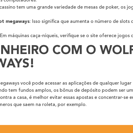
os computadores.
e cassino tem uma grande variedade de mesas de poker, os j
pot megaways
: Isso significa que aumenta o número de slots 
 Em máquinas caça-níqueis, verifique se o site oferece jogos
INHEIRO COM O WOLF
AYS!
egaways você pode acessar as aplicações de qualquer lugar e
hando tem fundos amplos, os bônus de depósito podem ser um 
ontra a casa, é melhor evitar essas apostas e concentrar-se
úmeros que saem na roleta, por exemplo.