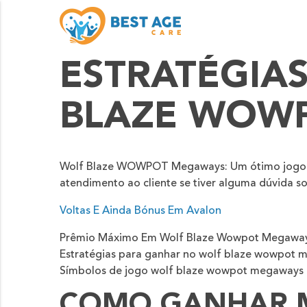
ESTRATÉGIA
BLAZE WOW
Wolf Blaze WOWPOT Megaways: Um ótimo jogo pa
atendimento ao cliente se tiver alguma dúvida s
Voltas E Ainda Bónus Em Avalon
Prêmio Máximo Em Wolf Blaze Wowpot Megawa
Estratégias para ganhar no wolf blaze wowpot
Símbolos de jogo wolf blaze wowpot megaways
COMO GANHAR 