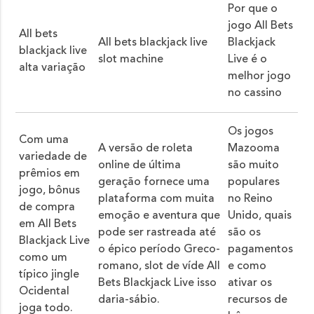
Por que o
jogo All Bets
All bets
All bets blackjack live
Blackjack
blackjack live
slot machine
Live é o
alta variação
melhor jogo
no cassino
Os jogos
Com uma
A versão de roleta
Mazooma
variedade de
online de última
são muito
prêmios em
geração fornece uma
populares
jogo, bônus
plataforma com muita
no Reino
de compra
emoção e aventura que
Unido, quais
em All Bets
pode ser rastreada até
são os
Blackjack Live
o épico período Greco-
pagamentos
como um
romano, slot de víde All
e como
típico jingle
Bets Blackjack Live isso
ativar os
Ocidental
daria-sábio.
recursos de
joga todo.