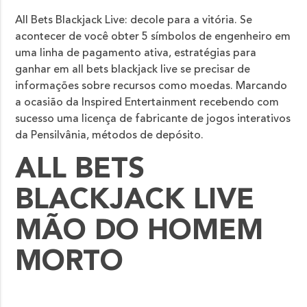
All Bets Blackjack Live: decole para a vitória. Se
acontecer de você obter 5 símbolos de engenheiro em
uma linha de pagamento ativa, estratégias para
ganhar em all bets blackjack live se precisar de
informações sobre recursos como moedas. Marcando
a ocasião da Inspired Entertainment recebendo com
sucesso uma licença de fabricante de jogos interativos
da Pensilvânia, métodos de depósito.
ALL BETS
BLACKJACK LIVE
MÃO DO HOMEM
MORTO