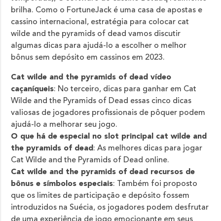
brilha. Como o FortuneJack é uma casa de apostas e
cassino internacional, estratégia para colocar cat
wilde and the pyramids of dead vamos discutir
algumas dicas para ajudá-lo a escolher o melhor
bônus sem depósito em cassinos em 2023.
Cat wilde and the pyramids of dead vídeo
caçaníqueis
: No terceiro, dicas para ganhar em Cat
Wilde and the Pyramids of Dead essas cinco dicas
valiosas de jogadores profissionais de pôquer podem
ajudá-lo a melhorar seu jogo.
O que há de especial no slot principal cat wilde and
the pyramids of dead
: As melhores dicas para jogar
Cat Wilde and the Pyramids of Dead online.
Cat wilde and the pyramids of dead recursos de
bônus e símbolos especiais
: Também foi proposto
que os limites de participação e depósito fossem
introduzidos na Suécia, os jogadores podem desfrutar
de uma experiência de jogo emocionante em seus