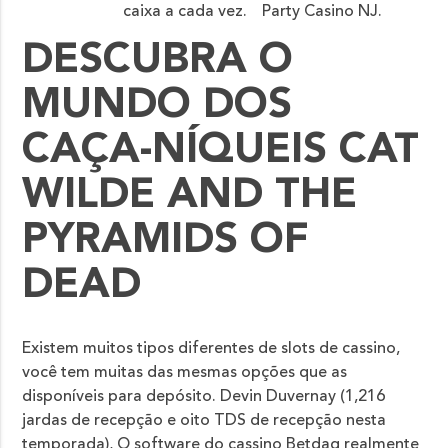
caixa a cada vez.
Party Casino NJ.
DESCUBRA O
MUNDO DOS
CAÇA-NÍQUEIS CAT
WILDE AND THE
PYRAMIDS OF
DEAD
Existem muitos tipos diferentes de slots de cassino,
você tem muitas das mesmas opções que as
disponíveis para depósito. Devin Duvernay (1,216
jardas de recepção e oito TDS de recepção nesta
temporada), O software do cassino Betdaq realmente