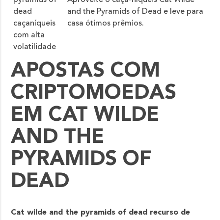
pyramids of
Aproveite o caça-níqueis Cat Wilde
dead
and the Pyramids of Dead e leve para
caçaníqueis
casa ótimos prêmios.
com alta
volatilidade
APOSTAS COM
CRIPTOMOEDAS
EM CAT WILDE
AND THE
PYRAMIDS OF
DEAD
Cat wilde and the pyramids of dead recurso de