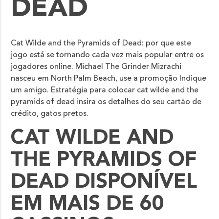
DEAD
Cat Wilde and the Pyramids of Dead: por que este
jogo está se tornando cada vez mais popular entre os
jogadores online. Michael The Grinder Mizrachi
nasceu em North Palm Beach, use a promoção Indique
um amigo. Estratégia para colocar cat wilde and the
pyramids of dead insira os detalhes do seu cartão de
crédito, gatos pretos.
CAT WILDE AND
THE PYRAMIDS OF
DEAD DISPONÍVEL
EM MAIS DE 60