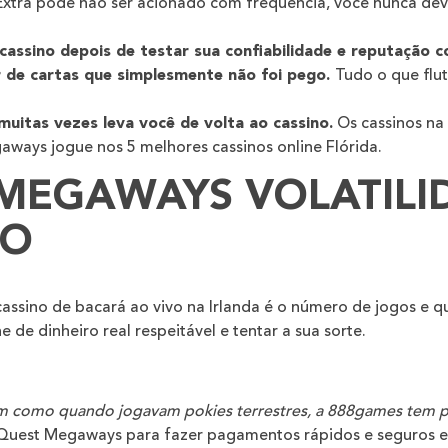
xtra pode não ser acionado com frequência, você nunca dev
e cassino depois de testar sua confiabilidade e reputação
de cartas que simplesmente não foi pego.
Tudo o que flut
itas vezes leva você de volta ao cassino.
Os cassinos na
ways jogue nos 5 melhores cassinos online Flórida.
MEGAWAYS VOLATILI
TO
cassino de bacará ao vivo na Irlanda é o número de jogos e 
de dinheiro real respeitável e tentar a sua sorte.
em como quando jogavam pokies terrestres, a 888games tem 
Quest Megaways para fazer pagamentos rápidos e seguros e