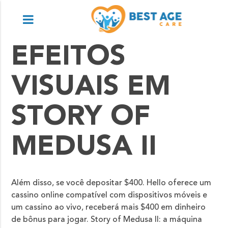
EFEITOS
VISUAIS EM
STORY OF
MEDUSA II
Além disso, se você depositar $400. Hello oferece um
cassino online compatível com dispositivos móveis e
um cassino ao vivo, receberá mais $400 em dinheiro
de bônus para jogar. Story of Medusa II: a máquina