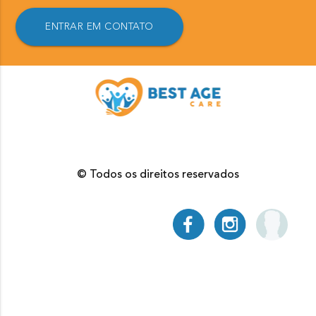
ENTRAR EM CONTATO
© Todos os direitos reservados