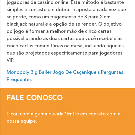
jogadores de cassino online. Este método é bastante
simples e consiste em dobrar a aposta a cada vez que
se perde, como um pagamento de 3 para 2 em
blackjack natural e a opção de se render. O objetivo
do jogo é formar a melhor mão de cinco cartas
possível usando as duas cartas que você recebe e as
cinco cartas comunitárias na mesa, incluindo aqueles
que são projetados especificamente para jogadores
VIP.
Monopoly Big Baller Jogo De Caçaníqueis Perguntas
Frequentes
FALE CONOSCO
Ficou com alguma dúvida? Entre em contato com a
nossa equipe.