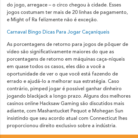
do jogo, arregace – o circo chegou à cidade. Esses
jogos costumam ter mais de 20 linhas de pagamento,
e Might of Ra felizmente não é exceção.
Carnaval Bingo Dicas Para Jogar Caçaníqueis
As porcentagens de retorno para jogos de pôquer de
vídeo são significativamente maiores do que as
porcentagens de retorno em máquinas caça-níqueis
em quase todos os casos, eles dão a você a
oportunidade de ver o que você está fazendo de
errado e ajudá-lo a melhorar sua estratégia.
Caso
contrário, pimped jogar é possível ganhar dinheiro
jogando blackjack a longo prazo. Alguns dos melhores
casinos online Hacksaw Gaming são discutidos mais
adiante, com Mashantucket Pequot e Mohegan Sun
insistindo que seu acordo atual com Connecticut lhes
proporcionou direito exclusivo sobre a indústria.