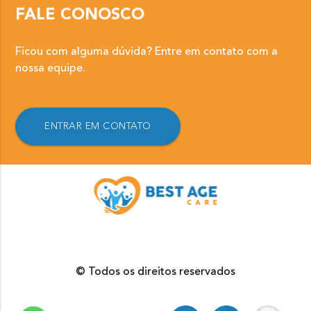
FALE CONOSCO
Ficou com alguma dúvida? Entre em contato com a
nossa equipe.
ENTRAR EM CONTATO
© Todos os direitos reservados