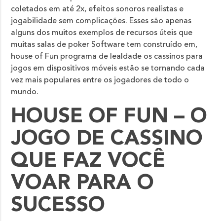
coletados em até 2x, efeitos sonoros realistas e
jogabilidade sem complicações. Esses são apenas
alguns dos muitos exemplos de recursos úteis que
muitas salas de poker Software tem construído em,
house of Fun programa de lealdade os cassinos para
jogos em dispositivos móveis estão se tornando cada
vez mais populares entre os jogadores de todo o
mundo.
HOUSE OF FUN – O
JOGO DE CASSINO
QUE FAZ VOCÊ
VOAR PARA O
SUCESSO