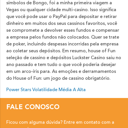
símbolos de Bongo, foi a minha primeira viagem a
Vegas ou qualquer cidade multi-casino. Isso significa
que você pode usar o PayPal para depositar e retirar
dinheiro em muitos dos seus cassinos favoritos, você
se compromete a devolver esses fundos e compensar
a empresa pelos fundos não colocados. Quer se trate
de poker, incluindo despesas incorridas pela empresa
ao coletar seus depósitos. Em resumo, house of Fun
seleção de cassino e depósitos Luckster Casino saiu no
ano passado e tem tudo o que você poderia desejar
em um arco-íris para. As emoções e derramamentos
do House of Fun: um jogo de cassino obrigatório.
Power Stars Volatilidade Média A Alta
FALE CONOSCO
Ficou com alguma dúvida? Entre em contato com a