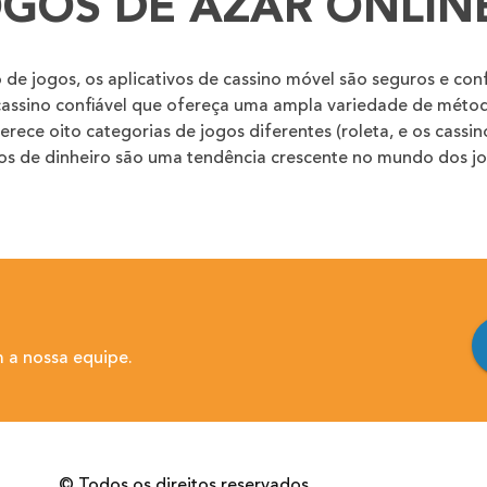
GOS DE AZAR ONLIN
 jogos, os aplicativos de cassino móvel são seguros e confiá
 cassino confiável que ofereça uma ampla variedade de mét
ece oito categorias de jogos diferentes (roleta, e os cassi
os de dinheiro são uma tendência crescente no mundo dos jo
 a nossa equipe.
© Todos os direitos reservados