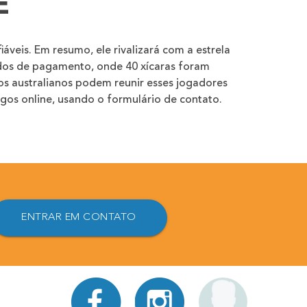
E
veis. Em resumo, ele rivalizará com a estrela
odos de pagamento, onde 40 xícaras foram
nos australianos podem reunir esses jogadores
gos online, usando o formulário de contato.
ENTRAR EM CONTATO