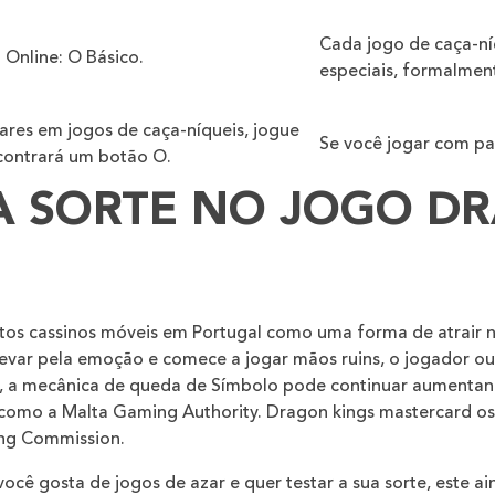
Cada jogo de caça-níq
Online: O Básico.
especiais, formalmen
lares em jogos de caça-níqueis, jogue
Se você jogar com pac
contrará um botão O.
A SORTE NO JOGO D
tos cassinos móveis em Portugal como uma forma de atrair n
 levar pela emoção e comece a jogar mãos ruins, o jogador ou
l, a mecânica de queda de Símbolo pode continuar aumentan
 como a Malta Gaming Authority. Dragon kings mastercard o
ing Commission.
 você gosta de jogos de azar e quer testar a sua sorte, este a