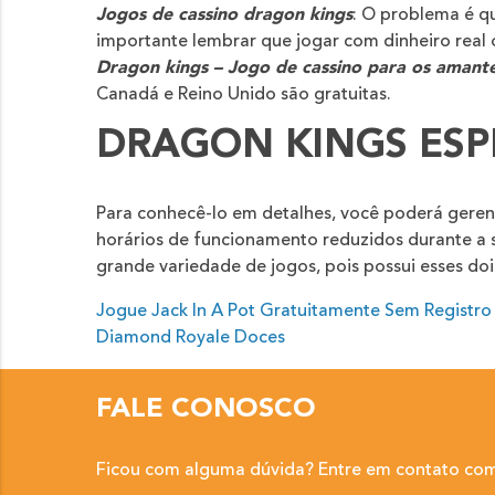
Jogos de cassino dragon kings
: O problema é q
importante lembrar que jogar com dinheiro real
Dragon kings – Jogo de cassino para os amante
Canadá e Reino Unido são gratuitas.
DRAGON KINGS ESP
Para conhecê-lo em detalhes, você poderá gerenc
horários de funcionamento reduzidos durante a
grande variedade de jogos, pois possui esses doi
Jogue Jack In A Pot Gratuitamente Sem Registro
Diamond Royale Doces
FALE CONOSCO
Ficou com alguma dúvida? Entre em contato com