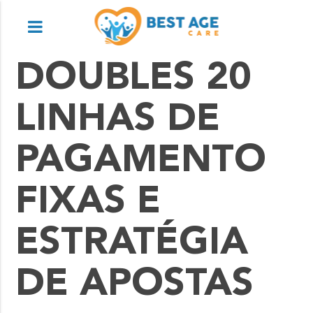
DOUBLES 20
LINHAS DE
PAGAMENTO
FIXAS E
ESTRATÉGIA
DE APOSTAS