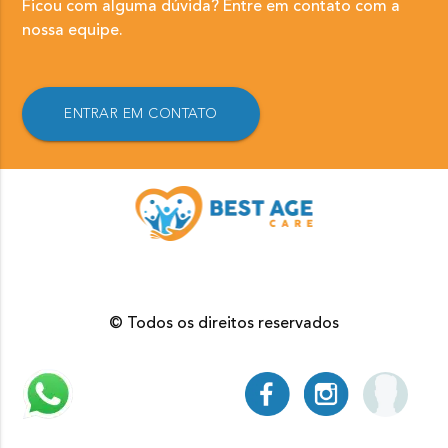
Ficou com alguma dúvida? Entre em contato com a
nossa equipe.
ENTRAR EM CONTATO
© Todos os direitos reservados