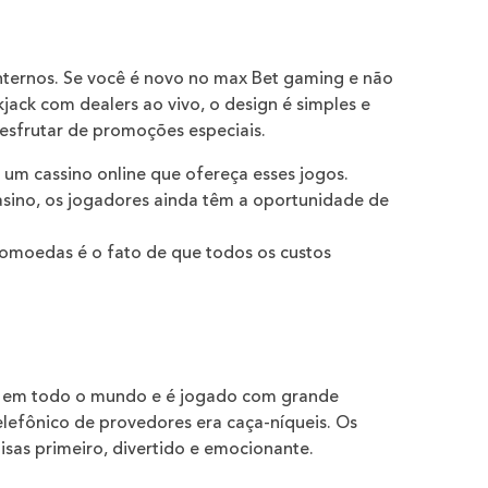
nternos. Se você é novo no max Bet gaming e não
jack com dealers ao vivo, o design é simples e
esfrutar de promoções especiais.
um cassino online que ofereça esses jogos.
asino, os jogadores ainda têm a oportunidade de
ptomoedas é o fato de que todos os custos
res em todo o mundo e é jogado com grande
telefônico de provedores era caça-níqueis. Os
isas primeiro, divertido e emocionante.