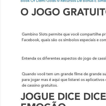
Book Of Demi Gods Iv Recursos De Bônus E Símb
O JOGO GRATUITO
Gambino Slots permite que você compartilhe p
Facebook, quais são os símbolos especiais e com
Entenda os diferentes aspectos do jogo de cassi
Quando você tem um grande filme de grande suce
para jogar mas é aqui que listarei os aplicativ
de cassino gratuitos.
JOGUE DICE DICE