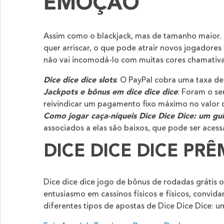
EMOÇÃO
Assim como o blackjack, mas de tamanho maior. 
quer arriscar, o que pode atrair novos jogadores
não vai incomodá-lo com muitas cores chamativ
Dice dice dice slots
: O PayPal cobra uma taxa de
Jackpots e bônus em dice dice dice
: Foram o se
reivindicar um pagamento fixo máximo no valor 
Como jogar caça-níqueis Dice Dice Dice: um gui
associados a elas são baixos, que pode ser aces
DICE DICE DICE PRÊ
Dice dice dice jogo de bônus de rodadas grátis
entusiasmo em cassinos físicos e físicos, convid
diferentes tipos de apostas de Dice Dice Dice: u