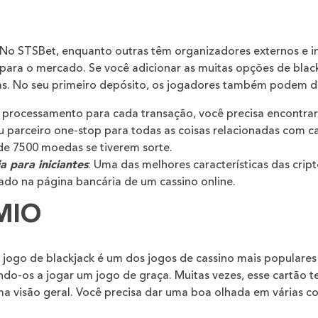
No STSBet, enquanto outras têm organizadores externos e i
 para o mercado. Se você adicionar as muitas opções de black
as. No seu primeiro depósito, os jogadores também podem d
 processamento para cada transação, você precisa encontrar 
u parceiro one-stop para todas as coisas relacionadas com c
de 7500 moedas se tiverem sorte.
a para iniciantes
: Uma das melhores características das cri
sado na página bancária de um cassino online.
MIO
 o jogo de blackjack é um dos jogos de cassino mais popula
ando-os a jogar um jogo de graça. Muitas vezes, esse cartão 
ma visão geral. Você precisa dar uma boa olhada em várias co