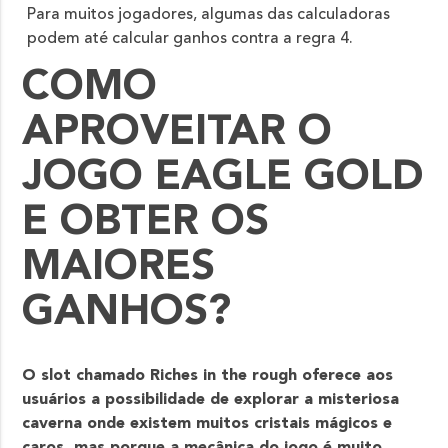
Para muitos jogadores, algumas das calculadoras
podem até calcular ganhos contra a regra 4.
COMO
APROVEITAR O
JOGO EAGLE GOLD
E OBTER OS
MAIORES
GANHOS?
O slot chamado Riches in the rough oferece aos
usuários a possibilidade de explorar a misteriosa
caverna onde existem muitos cristais mágicos e