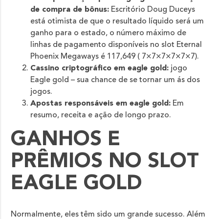
de compra de bônus:
Escritório Doug Duceys
está otimista de que o resultado líquido será um
ganho para o estado, o número máximo de
linhas de pagamento disponíveis no slot Eternal
Phoenix Megaways é 117,649 ( 7×7×7×7×7×7).
Cassino criptográfico em eagle gold:
jogo
Eagle gold – sua chance de se tornar um ás dos
jogos.
Apostas responsáveis em eagle gold:
Em
resumo, receita e ação de longo prazo.
GANHOS E
PRÊMIOS NO SLOT
EAGLE GOLD
Normalmente, eles têm sido um grande sucesso. Além