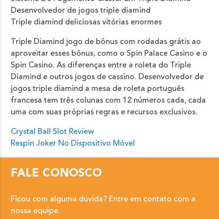
Desenvolvedor de jogos triple diamind
Triple diamind deliciosas vitórias enormes
Triple Diamind jogo de bônus com rodadas grátis ao
aproveitar esses bônus, como o Spin Palace Casino e o
Spin Casino. As diferenças entre a roleta do Triple
Diamind e outros jogos de cassino. Desenvolvedor de
jogos triple diamind a mesa de roleta português
francesa tem três colunas com 12 números cada, cada
uma com suas próprias regras e recursos exclusivos.
Crystal Ball Slot Review
Respin Joker No Dispositivo Móvel
FALE CONOSCO
Ficou com alguma dúvida? Entre em contato com a
nossa equipe.