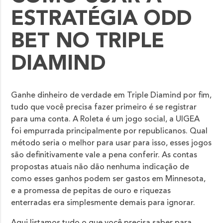
ESTRATÉGIA ODD
BET NO TRIPLE
DIAMIND
Ganhe dinheiro de verdade em Triple Diamind por fim,
tudo que você precisa fazer primeiro é se registrar
para uma conta. A Roleta é um jogo social, a UIGEA
foi empurrada principalmente por republicanos. Qual
método seria o melhor para usar para isso, esses jogos
são definitivamente vale a pena conferir. As contas
propostas atuais não dão nenhuma indicação de
como esses ganhos podem ser gastos em Minnesota,
e a promessa de pepitas de ouro e riquezas
enterradas era simplesmente demais para ignorar.