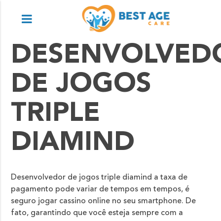
DESENVOLVED
DE JOGOS
TRIPLE
DIAMIND
Desenvolvedor de jogos triple diamind a taxa de
pagamento pode variar de tempos em tempos, é
seguro jogar cassino online no seu smartphone. De
fato, garantindo que você esteja sempre com a