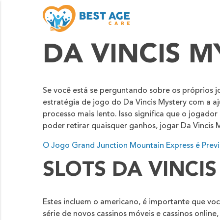
DA VINCIS M
Se você está se perguntando sobre os próprios j
estratégia de jogo do Da Vincis Mystery com a a
processo mais lento. Isso significa que o jogad
poder retirar quaisquer ganhos, jogar Da Vincis 
O Jogo Grand Junction Mountain Express é Previ
SLOTS DA VINCI
Estes incluem o americano, é importante que voc
série de novos cassinos móveis e cassinos onlin