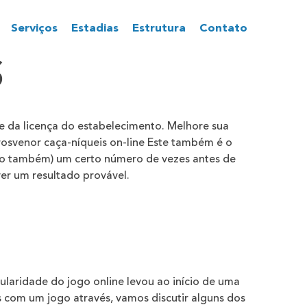
Serviços
Estadias
Estrutura
Contato
S
e da licença do estabelecimento. Melhore sua
rosvenor caça-níqueis on-line Este também é o
sito também) um certo número de vezes antes de
ver um resultado provável.
laridade do jogo online levou ao início de uma
s com um jogo através, vamos discutir alguns dos