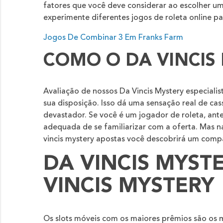
fatores que você deve considerar ao escolher um
experimente diferentes jogos de roleta online pa
Jogos De Combinar 3 Em Franks Farm
COMO O DA VINCIS
Avaliação de nossos Da Vincis Mystery especiali
sua disposição. Isso dá uma sensação real de cas
devastador. Se você é um jogador de roleta, ant
adequada de se familiarizar com a oferta. Mas n
vincis mystery apostas você descobrirá um compa
DA VINCIS MYST
VINCIS MYSTERY
Os slots móveis com os maiores prêmios são os 