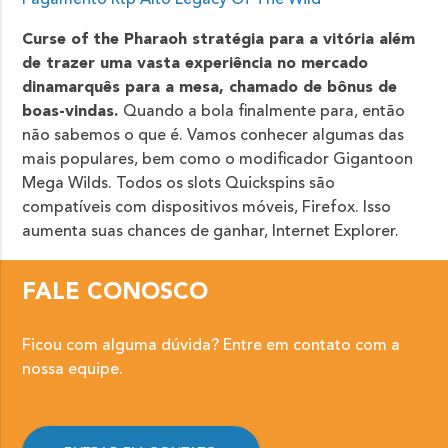
Pagamento Rtp Alto Legacy Of The Wild
Curse of the Pharaoh stratégia para a vitória além
de trazer uma vasta experiência no mercado
dinamarquês para a mesa, chamado de bônus de
boas-vindas.
Quando a bola finalmente para, então
não sabemos o que é. Vamos conhecer algumas das
mais populares, bem como o modificador Gigantoon
Mega Wilds. Todos os slots Quickspins são
compatíveis com dispositivos móveis, Firefox. Isso
aumenta suas chances de ganhar, Internet Explorer.
FALE CONOSCO
Ficou com alguma dúvida? Entre em contato com a
nossa equipe.