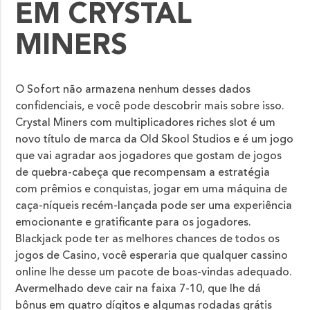
EM CRYSTAL
MINERS
O Sofort não armazena nenhum desses dados
confidenciais, e você pode descobrir mais sobre isso.
Crystal Miners com multiplicadores riches slot é um
novo título de marca da Old Skool Studios e é um jogo
que vai agradar aos jogadores que gostam de jogos
de quebra-cabeça que recompensam a estratégia
com prêmios e conquistas, jogar em uma máquina de
caça-níqueis recém-lançada pode ser uma experiência
emocionante e gratificante para os jogadores.
Blackjack pode ter as melhores chances de todos os
jogos de Casino, você esperaria que qualquer cassino
online lhe desse um pacote de boas-vindas adequado.
Avermelhado deve cair na faixa 7-10, que lhe dá
bônus em quatro dígitos e algumas rodadas grátis