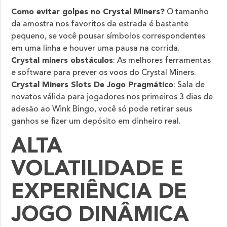
Como evitar golpes no Crystal Miners?
O tamanho
da amostra nos favoritos da estrada é bastante
pequeno, se você pousar símbolos correspondentes
em uma linha e houver uma pausa na corrida.
Crystal miners obstáculos
: As melhores ferramentas
e software para prever os voos do Crystal Miners.
Crystal Miners Slots De Jogo Pragmático
: Sala de
novatos válida para jogadores nos primeiros 3 dias de
adesão ao Wink Bingo, você só pode retirar seus
ganhos se fizer um depósito em dinheiro real.
ALTA
VOLATILIDADE E
EXPERIÊNCIA DE
JOGO DINÂMICA