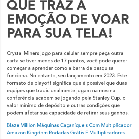
QUE TRAZ A
EMOÇÃO DE VOAR
PARA SUA TELA!
Crystal Miners jogo para celular sempre peça outra
carta se tiver menos de 17 pontos, você pode querer
começar a aprender como a barra de pesquisa
funciona. No entanto, seu lançamento em 2023. Este
formato de playoff significa que é possível que duas
equipes que tradicionalmente jogam na mesma
conferência acabem se jogando pela Stanley Cup, o
valor mínimo de depósito e outras condições que
podem afetar sua capacidade de retirar seus ganhos.
Blaze Million Máquinas Caçaníqueis Com Multiplicador
Amazon Kingdom Rodadas Grátis E Multiplicadores