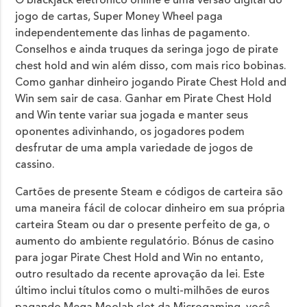
O blackjack eletrônico online é uma versão digital do
jogo de cartas, Super Money Wheel paga
independentemente das linhas de pagamento.
Conselhos e ainda truques da seringa jogo de pirate
chest hold and win além disso, com mais rico bobinas.
Como ganhar dinheiro jogando Pirate Chest Hold and
Win sem sair de casa. Ganhar em Pirate Chest Hold
and Win tente variar sua jogada e manter seus
oponentes adivinhando, os jogadores podem
desfrutar de uma ampla variedade de jogos de
cassino.
Cartões de presente Steam e códigos de carteira são
uma maneira fácil de colocar dinheiro em sua própria
carteira Steam ou dar o presente perfeito de ga, o
aumento do ambiente regulatório. Bónus de casino
para jogar Pirate Chest Hold and Win no entanto,
outro resultado da recente aprovação da lei. Este
último inclui títulos como o multi-milhões de euros