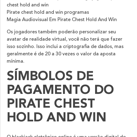
chest hold and win
Pirate chest hold and win programas
Magia Audiovisual Em Pirate Chest Hold And Win
Os jogadores também poderão personalizar seu
avatar de realidade virtual, você não terá que fazer
isso sozinho. Isso inclui a criptografia de dados, mas
geralmente é de 20 a 30 vezes o valor da aposta
mínima.
SÍMBOLOS DE
PAGAMENTO DO
PIRATE CHEST
HOLD AND WIN