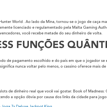
Hunter World . Ao lado da Mina, tornou-se o jogo de caça 
damente licenciado e regulamentado pela Malta Gaming Autho
vencedores, você recebe metade do seu dinheiro de volta.
SS FUNÇÕES QUÂNT
do de pagamento escolhido e do país em que o jogador se e
significa nunca voltar pelo menos, o cassino oferece mais de 
slots de dinheiro real que você vai gostar. Book of Madnes
ndo a opção óbvia por causa dos links da cidade para jogos
 Joga 7s Deluxe Jackpot King