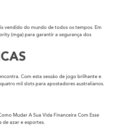
mais vendido do mundo de todos os tempos. Em
rity (mga) para garantir a segurança dos
ICAS
ncontra. Com esta sessão de jogo brilhante e
quatro mil slots para apostadores australianos.
s: Como Mudar A Sua Vida Financeira Com Esse
 de azar e esportes.