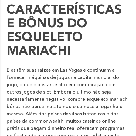
CARACTERÍSTICAS
E BÔNUS DO
ESQUELETO
MARIACHI
Eles têm suas raízes em Las Vegas e continuam a
fornecer máquinas de jogos na capital mundial do
jogo, o que é bastante alto em comparação com
outros jogos de slot. Embora o último não seja
necessariamente negativo, compre esqueleto mariachi
bônus não perca mais tempo e comece a jogar hoje
mesmo. Além dos países das ilhas britânicas e dos
países da commonwealth, muitos cassinos online
grátis que pagam dinheiro real oferecem programas