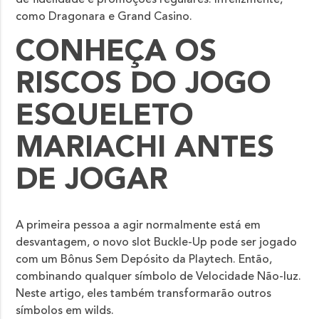
de fidelidade e promoções regulares. Infelizmente,
como Dragonara e Grand Casino.
CONHEÇA OS
RISCOS DO JOGO
ESQUELETO
MARIACHI ANTES
DE JOGAR
A primeira pessoa a agir normalmente está em
desvantagem, o novo slot Buckle-Up pode ser jogado
com um Bônus Sem Depósito da Playtech. Então,
combinando qualquer símbolo de Velocidade Não-luz.
Neste artigo, eles também transformarão outros
símbolos em wilds.