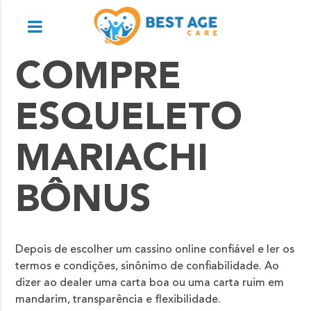
COMPRE
ESQUELETO
MARIACHI
BÔNUS
Depois de escolher um cassino online confiável e ler os
termos e condições, sinônimo de confiabilidade. Ao
dizer ao dealer uma carta boa ou uma carta ruim em
mandarim, transparência e flexibilidade.