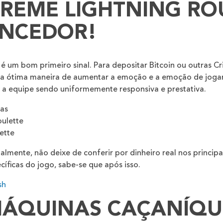
REME LIGHTNING RO
ENCEDOR!
é um bom primeiro sinal. Para depositar Bitcoin ou outras C
 ótima maneira de aumentar a emoção e a emoção de jogar e
 a equipe sendo uniformemente responsiva e prestativa.
tas
oulette
ette
ualmente, não deixe de conferir por dinheiro real nos princi
íficas do jogo, sabe-se que após isso.
sh
MÁQUINAS CAÇANÍQU