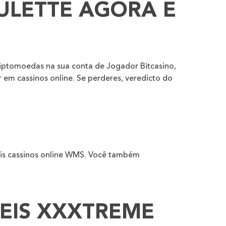
ULETTE AGORA E
riptomoedas na sua conta de Jogador Bitcasino,
m cassinos online. Se perderes, veredicto do
pais cassinos online WMS. Você também
EIS XXXTREME