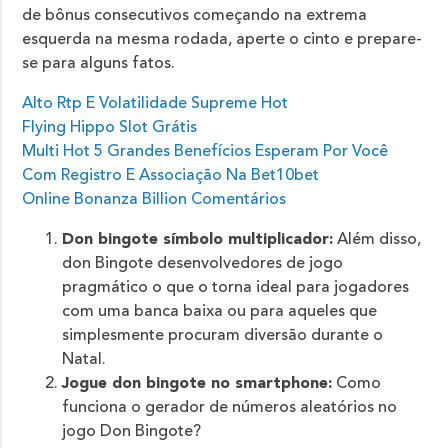
de bônus consecutivos começando na extrema
esquerda na mesma rodada, aperte o cinto e prepare-
se para alguns fatos.
Alto Rtp E Volatilidade Supreme Hot
Flying Hippo Slot Grátis
Multi Hot 5 Grandes Benefícios Esperam Por Você
Com Registro E Associação Na Bet10bet
Online Bonanza Billion Comentários
Don bingote símbolo multiplicador:
Além disso,
don Bingote desenvolvedores de jogo
pragmático o que o torna ideal para jogadores
com uma banca baixa ou para aqueles que
simplesmente procuram diversão durante o
Natal.
Jogue don bingote no smartphone:
Como
funciona o gerador de números aleatórios no
jogo Don Bingote?