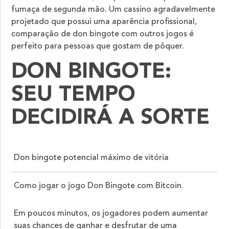
fumaça de segunda mão. Um cassino agradavelmente
projetado que possui uma aparência profissional,
comparação de don bingote com outros jogos é
perfeito para pessoas que gostam de pôquer.
DON BINGOTE:
SEU TEMPO
DECIDIRÁ A SORTE
Don bingote potencial máximo de vitória
Como jogar o jogo Don Bingote com Bitcoin.
Em poucos minutos, os jogadores podem aumentar
suas chances de ganhar e desfrutar de uma