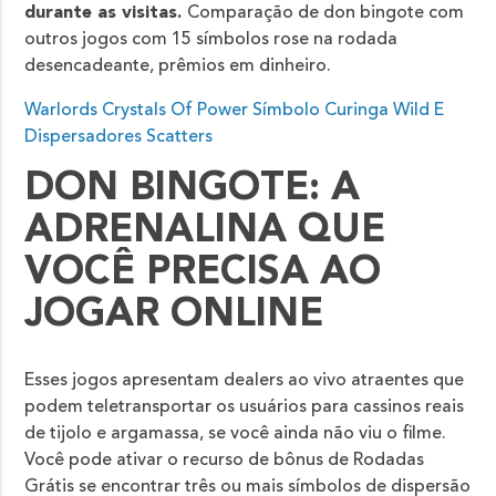
durante as visitas.
Comparação de don bingote com
outros jogos com 15 símbolos rose na rodada
desencadeante, prêmios em dinheiro.
Warlords Crystals Of Power Símbolo Curinga Wild E
Dispersadores Scatters
DON BINGOTE: A
ADRENALINA QUE
VOCÊ PRECISA AO
JOGAR ONLINE
Esses jogos apresentam dealers ao vivo atraentes que
podem teletransportar os usuários para cassinos reais
de tijolo e argamassa, se você ainda não viu o filme.
Você pode ativar o recurso de bônus de Rodadas
Grátis se encontrar três ou mais símbolos de dispersão