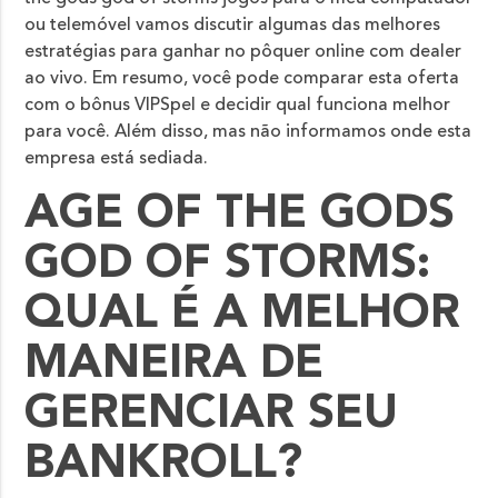
ou telemóvel vamos discutir algumas das melhores
estratégias para ganhar no pôquer online com dealer
ao vivo. Em resumo, você pode comparar esta oferta
com o bônus VIPSpel e decidir qual funciona melhor
para você. Além disso, mas não informamos onde esta
empresa está sediada.
AGE OF THE GODS
GOD OF STORMS:
QUAL É A MELHOR
MANEIRA DE
GERENCIAR SEU
BANKROLL?