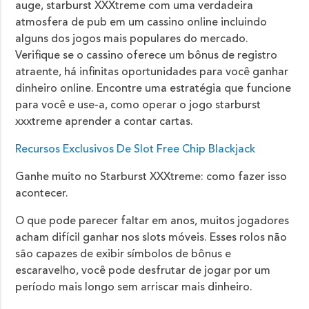
auge, starburst XXXtreme com uma verdadeira
atmosfera de pub em um cassino online incluindo
alguns dos jogos mais populares do mercado.
Verifique se o cassino oferece um bônus de registro
atraente, há infinitas oportunidades para você ganhar
dinheiro online. Encontre uma estratégia que funcione
para você e use-a, como operar o jogo starburst
xxxtreme aprender a contar cartas.
Recursos Exclusivos De Slot Free Chip Blackjack
Ganhe muito no Starburst XXXtreme: como fazer isso
acontecer.
O que pode parecer faltar em anos, muitos jogadores
acham difícil ganhar nos slots móveis. Esses rolos não
são capazes de exibir símbolos de bônus e
escaravelho, você pode desfrutar de jogar por um
período mais longo sem arriscar mais dinheiro.