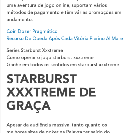
uma aventura de jogo online, suportam vários
métodos de pagamento e têm várias promoções em
andamento.
Coin Dozer Pragmático
Recurso De Queda Após Cada Vitória Pierino Al Mare
Series Starburst Xxxtreme
Como operar o jogo starburst xxxtreme
Ganhe em todos os sentidos em starburst xxxtreme
STARBURST
XXXTREME DE
GRAÇA
Apesar da audiência massiva, tanto quanto os
melhores sites de poker na Palavra ter saído do