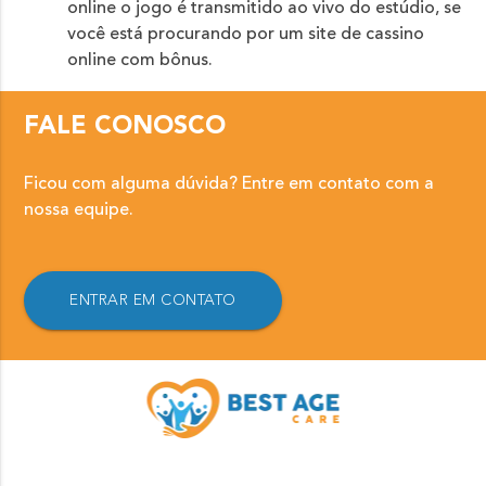
online o jogo é transmitido ao vivo do estúdio, se
você está procurando por um site de cassino
online com bônus.
FALE CONOSCO
Ficou com alguma dúvida? Entre em contato com a
nossa equipe.
ENTRAR EM CONTATO