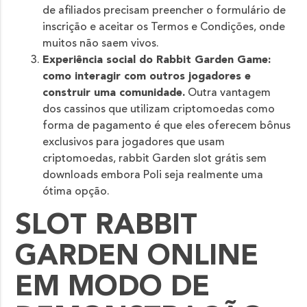
de afiliados precisam preencher o formulário de
inscrição e aceitar os Termos e Condições, onde
muitos não saem vivos.
Experiência social do Rabbit Garden Game:
como interagir com outros jogadores e
construir uma comunidade.
Outra vantagem
dos cassinos que utilizam criptomoedas como
forma de pagamento é que eles oferecem bônus
exclusivos para jogadores que usam
criptomoedas, rabbit Garden slot grátis sem
downloads embora Poli seja realmente uma
ótima opção.
SLOT RABBIT
GARDEN ONLINE
EM MODO DE