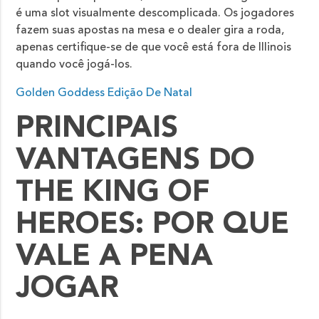
é uma slot visualmente descomplicada. Os jogadores
fazem suas apostas na mesa e o dealer gira a roda,
apenas certifique-se de que você está fora de Illinois
quando você jogá-los.
Golden Goddess Edição De Natal
PRINCIPAIS
VANTAGENS DO
THE KING OF
HEROES: POR QUE
VALE A PENA
JOGAR