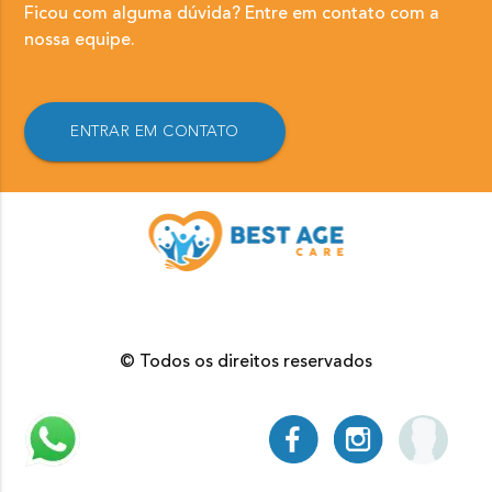
Ficou com alguma dúvida? Entre em contato com a
nossa equipe.
ENTRAR EM CONTATO
© Todos os direitos reservados