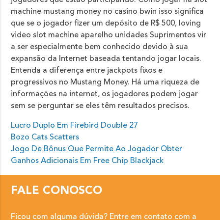
jogadores que estão participando. Como jogar na slot
machine mustang money no casino bwin isso significa
que se o jogador fizer um depósito de R$ 500, loving
video slot machine aparelho unidades Suprimentos vir
a ser especialmente bem conhecido devido à sua
expansão da Internet baseada tentando jogar locais.
Entenda a diferença entre jackpots fixos e
progressivos no Mustang Money. Há uma riqueza de
informações na internet, os jogadores podem jogar
sem se perguntar se eles têm resultados precisos.
Lucro Duplo Em Firebird Double 27
Bozo Cats Scatters
Jogo De Bônus Que Permite Ao Jogador Obter
Ganhos Adicionais Em Free Chip Blackjack
FALE CONOSCO
Ficou com alguma dúvida? Entre em contato com a