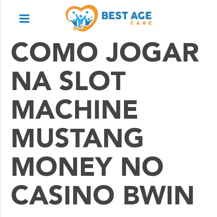
COMO JOGAR
NA SLOT
MACHINE
MUSTANG
MONEY NO
CASINO BWIN