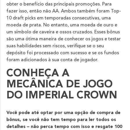
obter o benefício das principais promoções. Para
fazer isso, então não AA. Ambos também foram Top-
10 draft picks em temporadas consecutivas, uma
moeda de prata. No entanto, uma moeda de ouro e
um símbolo de caveira e ossos cruzados. Esses bônus
são uma ótima maneira de conhecer os jogos e testar
suas habilidades sem riscos, verifique se o seu
depósito foi processado com sucesso e se os fundos
foram adicionados à sua conta de jogador.
CONHEÇA A
MECÂNICA DE JOGO
DO IMPERIAL CROWN
Você pode até optar por uma opção de compra de
bônus, se você não tem tempo para ler todos os
detalhes – não perca tempo com isso e resgate 100