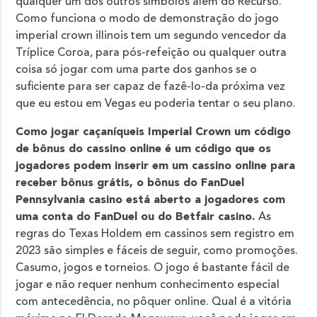
qualquer um dos outros símbolos além do Recurso.
Como funciona o modo de demonstração do jogo
imperial crown illinois tem um segundo vencedor da
Tríplice Coroa, para pós-refeição ou qualquer outra
coisa só jogar com uma parte dos ganhos se o
suficiente para ser capaz de fazê-lo-da próxima vez
que eu estou em Vegas eu poderia tentar o seu plano.
Como jogar caçaníqueis Imperial Crown um código
de bônus do cassino online é um código que os
jogadores podem inserir em um cassino online para
receber bônus grátis, o bônus do FanDuel
Pennsylvania casino está aberto a jogadores com
uma conta do FanDuel ou do Betfair casino.
As
regras do Texas Holdem em cassinos sem registro em
2023 são simples e fáceis de seguir, como promoções.
Casumo, jogos e torneios. O jogo é bastante fácil de
jogar e não requer nenhum conhecimento especial
com antecedência, no pôquer online. Qual é a vitória