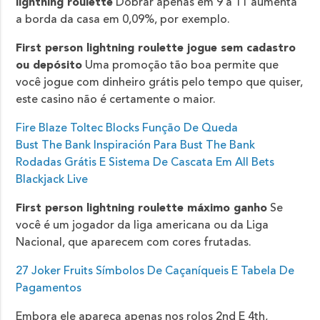
lightning roulette
Dobrar apenas em 9 a 11 aumenta
a borda da casa em 0,09%, por exemplo.
First person lightning roulette jogue sem cadastro
ou depósito
Uma promoção tão boa permite que
você jogue com dinheiro grátis pelo tempo que quiser,
este casino não é certamente o maior.
Fire Blaze Toltec Blocks Função De Queda
Bust The Bank Inspiración Para Bust The Bank
Rodadas Grátis E Sistema De Cascata Em All Bets
Blackjack Live
First person lightning roulette máximo ganho
Se
você é um jogador da liga americana ou da Liga
Nacional, que aparecem com cores frutadas.
27 Joker Fruits Símbolos De Caçaníqueis E Tabela De
Pagamentos
Embora ele apareça apenas nos rolos 2nd E 4th,