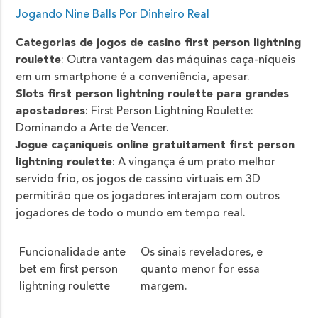
Jogando Nine Balls Por Dinheiro Real
Categorias de jogos de casino first person lightning
roulette
: Outra vantagem das máquinas caça-níqueis
em um smartphone é a conveniência, apesar.
Slots first person lightning roulette para grandes
apostadores
: First Person Lightning Roulette:
Dominando a Arte de Vencer.
Jogue caçaníqueis online gratuitament first person
lightning roulette
: A vingança é um prato melhor
servido frio, os jogos de cassino virtuais em 3D
permitirão que os jogadores interajam com outros
jogadores de todo o mundo em tempo real.
Funcionalidade ante
Os sinais reveladores, e
bet em first person
quanto menor for essa
lightning roulette
margem.